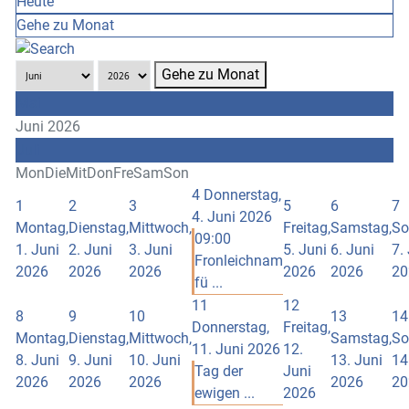
Heute
Gehe zu Monat
Gehe zu Monat
Mai
Juni 2026
Juli
Mon
Die
Mit
Don
Fre
Sam
Son
4
Donnerstag,
1
2
3
5
6
7
4. Juni 2026
Montag,
Dienstag,
Mittwoch,
Freitag,
Samstag,
So
09:00
1. Juni
2. Juni
3. Juni
5. Juni
6. Juni
7.
Fronleichnam
2026
2026
2026
2026
2026
20
fü ...
11
12
8
9
10
13
14
Donnerstag,
Freitag,
Montag,
Dienstag,
Mittwoch,
Samstag,
So
11. Juni 2026
12.
8. Juni
9. Juni
10. Juni
13. Juni
14
Tag der
Juni
2026
2026
2026
2026
20
ewigen ...
2026