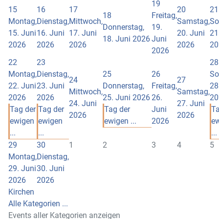
19
15
16
17
20
21
18
Freitag,
Montag,
Dienstag,
Mittwoch,
Samstag,
So
Donnerstag,
19.
15. Juni
16. Juni
17. Juni
20. Juni
21
18. Juni 2026
Juni
2026
2026
2026
2026
20
2026
22
23
28
Montag,
Dienstag,
25
26
So
24
27
22. Juni
23. Juni
Donnerstag,
Freitag,
28
Mittwoch,
Samstag,
2026
2026
25. Juni 2026
26.
20
24. Juni
27. Juni
Tag der
Tag der
Tag der
Juni
Ta
2026
2026
ewigen
ewigen
ewigen ...
2026
e
...
...
...
29
30
1
2
3
4
5
Montag,
Dienstag,
29. Juni
30. Juni
2026
2026
Kirchen
Alle Kategorien ...
Events aller Kategorien anzeigen