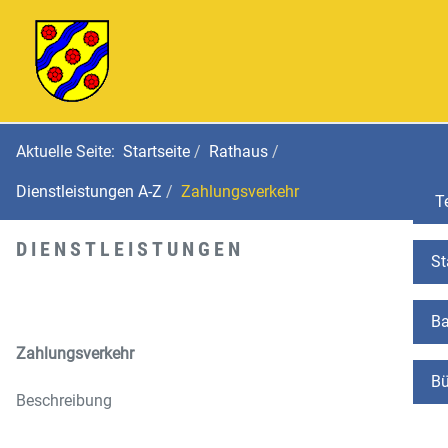
Aktuelle Seite:
Startseite
Rathaus
Dienstleistungen A-Z
Zahlungsverkehr
Te
DIENSTLEISTUNGEN
St
Ba
Zahlungsverkehr
Bü
Beschreibung