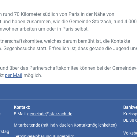
 rund 70 Kilometer südlich von Paris in der Nähe von
riert und haben zusammen, wie die Gemeinde Starzach, rund 4.000
wohner arbeiten um oder in Paris selbst.
artnerschaftskomitee, welches darum bemüht ist, die Kontakte
w. Gegenbesuche statt. Erfreulich ist, dass gerade die Jugend 
r und über das Partnerschaftskomitee können bei der Gemeindev
ekt
per Mail
möglich.
Kontakt:
Bankve
n
E-Mail:
gemeinde@starzach.de
Kreiss
DE 38 
Mitarbeitende
(mit individuellen Kontaktmöglichkeiten)
rstag
Volksb
Terminvereinbarung Bürgerbüro