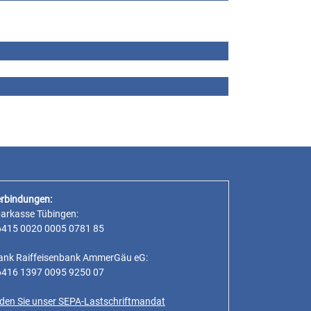
rbindungen:
parkasse Tübingen:
6415 0020 0005 0781 85
ank Raiffeisenbank AmmerGäu eG:
6416 1397 0095 9250 07
inden Sie unser SEPA-Lastschriftmandat