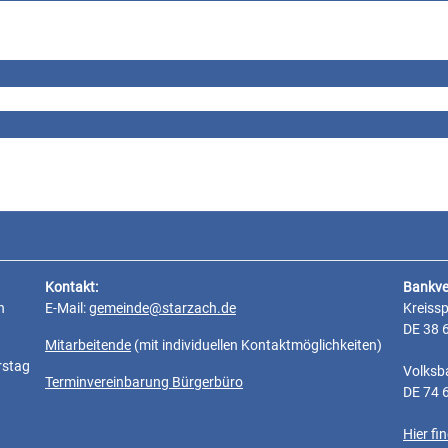
Kontakt:
Bankve
n
E-Mail:
gemeinde@starzach.de
Kreiss
DE 38 
Mitarbeitende
(mit individuellen Kontaktmöglichkeiten)
rstag
Volksb
Terminvereinbarung Bürgerbüro
DE 74 
Hier f