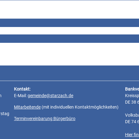
Kontakt:
Bankve
n
E-Mail:
gemeinde@starzach.de
Kreiss
DE 38 
Mitarbeitende
(mit individuellen Kontaktmöglichkeiten)
rstag
Volksb
Terminvereinbarung Bürgerbüro
DE 74 
Hier f