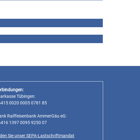
rbindungen:
parkasse Tübingen:
6415 0020 0005 0781 85
ank Raiffeisenbank AmmerGäu eG:
6416 1397 0095 9250 07
inden Sie unser SEPA-Lastschriftmandat