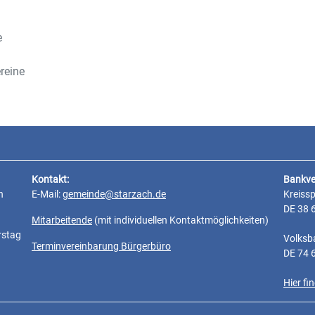
e
reine
Kontakt:
Bankve
n
E-Mail:
gemeinde@starzach.de
Kreiss
DE 38 
Mitarbeitende
(mit individuellen Kontaktmöglichkeiten)
rstag
Volksb
Terminvereinbarung Bürgerbüro
DE 74 
Hier f