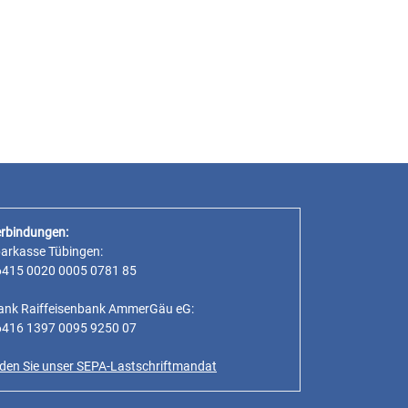
rbindungen:
parkasse Tübingen:
6415 0020 0005 0781 85
ank Raiffeisenbank AmmerGäu eG:
6416 1397 0095 9250 07
inden Sie unser SEPA-Lastschriftmandat