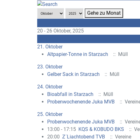
Gehe zu Monat
Vorherige Woche
20 - 26 Oktober, 2025
Folgende Woche
21. Oktober
Altpapier-Tonne in Starzach
:: Müll
23. Oktober
Gelber Sack in Starzach
:: Müll
24. Oktober
Bioabfall in Starzach
:: Müll
Probenwochenende Juka MVB
:: Verein
25. Oktober
Probenwochenende Juka MVB
:: Verein
13:00 - 17:15
KQS & KOBUDO BKS
:: Ve
20:00
Z´Liachtobend TVB
:: Vereine