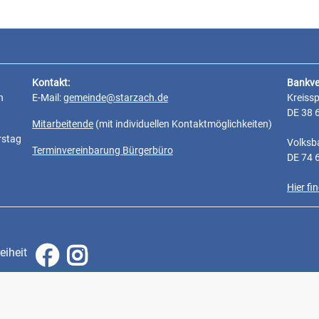
Kontakt:
Bankve
n
E-Mail:
gemeinde@starzach.de
Kreiss
DE 38 
Mitarbeitende
(mit individuellen Kontaktmöglichkeiten)
rstag
Volksb
Terminvereinbarung Bürgerbüro
DE 74 
Hier f
eiheit