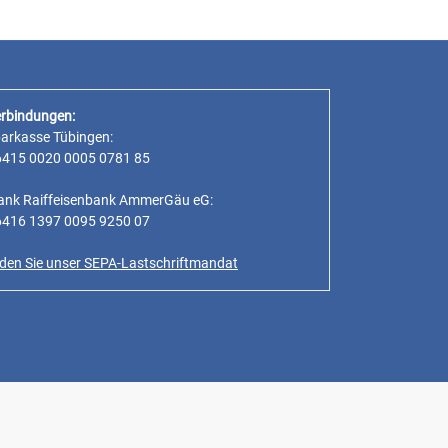
rbindungen:
parkasse Tübingen:
6415 0020 0005 0781 85
ank Raiffeisenbank AmmerGäu eG:
6416 1397 0095 9250 07
inden Sie unser SEPA-Lastschriftmandat