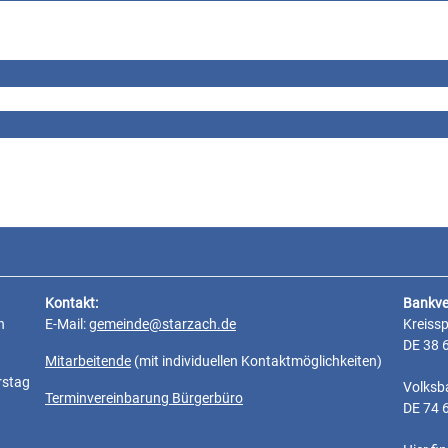
Kontakt:
Bankve
n
E-Mail:
gemeinde@starzach.de
Kreiss
DE 38 
Mitarbeitende
(mit individuellen Kontaktmöglichkeiten)
rstag
Volksb
Terminvereinbarung Bürgerbüro
DE 74 