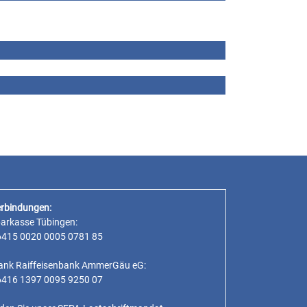
rbindungen:
parkasse Tübingen:
6415 0020 0005 0781 85
ank Raiffeisenbank AmmerGäu eG:
6416 1397 0095 9250 07