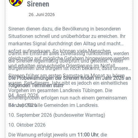
Sirenen
26. Juni 2026
Sirenen dienen dazu, die Bevölkerung in besonderen
Situationen schnell und unüberhörbar zu erreichen. Ihr
markantes Signal durchdringt den Alltag und macht
sofort aufmerksam. So können viele Menschen
Damit im Ernstfall alles zuverlässig funktioniert, werden
gleichzeitig auf mögliche Gefahren hingewiesen werden
die Sirenen regelmäßig überprüft und getestet. Vielen
und erhalten eine schnelle Orientierung im Notfall.
Bürgerinnen und Bürgern ist noch bekannt, dass unsere
Sirenen früher am ersten Samstag im Monat zu hören
Die Probewarnungen der Sirenen finden im Jahr 2026 an
waren. Seit diesem Jahr gibt es jedoch ein einheitliches
folgenden Terminen statt
Vorgehen im gesamten Landkreis Tübingen. Die
04. April 2026
Sirenenproben erfolgen nun nach einem gemeinsamen
Konzept für alle Gemeinden im Landkreis.
04. Juli 2026
10. September 2026 (bundesweiter Warntag)
10. Oktober 2026
Die Warnung erfolgt jeweils um
11:00 Uhr
, die