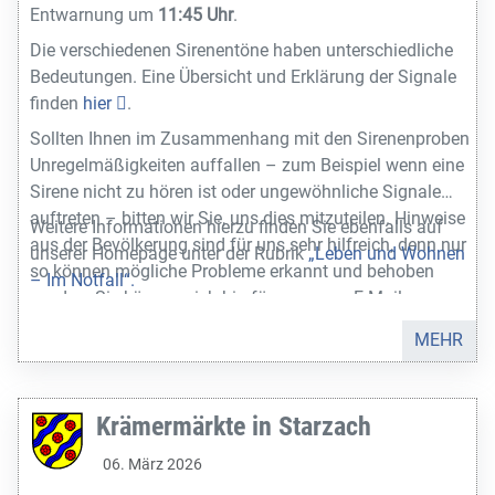
Entwarnung um
11:45 Uhr
.
Die verschiedenen Sirenentöne haben unterschiedliche
Bedeutungen. Eine Übersicht und Erklärung der Signale
finden
hier
.
Sollten Ihnen im Zusammenhang mit den Sirenenproben
Unregelmäßigkeiten auffallen – zum Beispiel wenn eine
Sirene nicht zu hören ist oder ungewöhnliche Signale
auftreten – bitten wir Sie, uns dies mitzuteilen. Hinweise
Weitere Informationen hierzu finden Sie ebenfalls auf
aus der Bevölkerung sind für uns sehr hilfreich, denn nur
unserer Homepage unter der Rubrik
„Leben und Wohnen
so können mögliche Probleme erkannt und behoben
– Im Notfall“.
werden. Sie können sich hierfür gerne per E-Mail an
jacqueline.hechler@starzach.de
oder telefonisch unter
MEHR
07483 188-31 wenden.
Krämermärkte in Starzach
06. März 2026