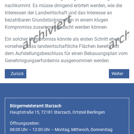
nachkommt. Es müsse dringend erörtert werden, wie die
Interessen der Landwirtschaft und das Interesse an
bezahlbaren Grundstückspreisen in einem klugen
Kompromiss zusammengedacht werden können.
Ein solcher Kompromiss könnte als ersten Schritt etwa
vorsehen, dass landwirtschaftliche Flächen bereits mit
dem Aufstellungsbeschluss für einen Bebauungsplan vom
Genehmigungserfordernis ausgenommen werden.
Vorheriger Beitrag: Zumeldung zur Gemeinsamen Pressemitteilung
Nächster Be
Zurück
Weiter
Bürgermeisteramt Starzach
Hauptstraße 15, 72181 Starzach, Ortsteil Bierlingen
Öffnungszeiten:
08:00 Uhr – 12:00 Uhr – Montag, Mittwoch, Donnerstag