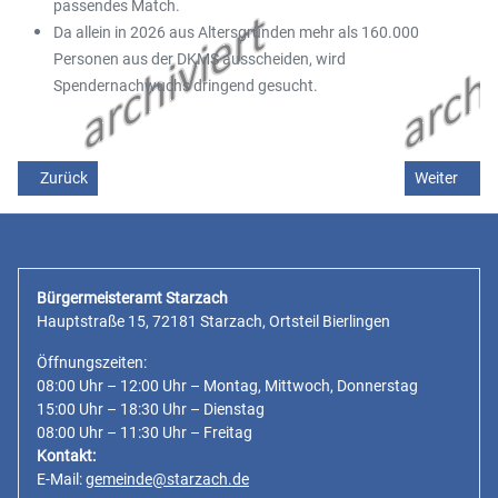
passendes Match.
Da allein in 2026 aus Altersgründen mehr als 160.000
Personen aus der DKMS ausscheiden, wird
Spendernachwuchs dringend gesucht.
Vorheriger Beitrag: Jahresbescheid Wasser / Abwasser für das Abr
Nächster Be
Zurück
Weiter
Bürgermeisteramt Starzach
Hauptstraße 15, 72181 Starzach, Ortsteil Bierlingen
Öffnungszeiten:
08:00 Uhr – 12:00 Uhr – Montag, Mittwoch, Donnerstag
15:00 Uhr – 18:30 Uhr – Dienstag
08:00 Uhr – 11:30 Uhr – Freitag
Kontakt:
E-Mail:
gemeinde@starzach.de