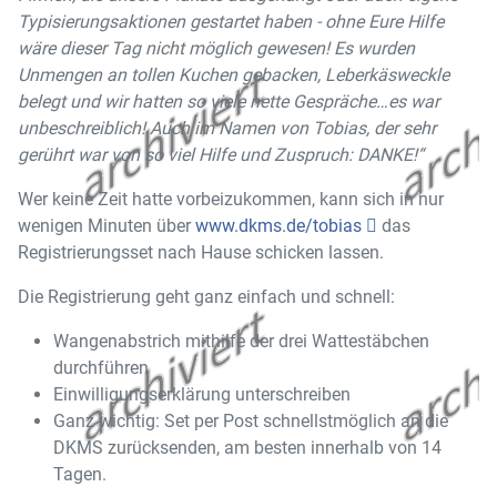
Typisierungsaktionen gestartet haben - ohne Eure Hilfe
wäre dieser Tag nicht möglich gewesen! Es wurden
Unmengen an tollen Kuchen gebacken, Leberkäsweckle
belegt und wir hatten so viele nette Gespräche…es war
unbeschreiblich! Auch im Namen von Tobias, der sehr
gerührt war von so viel Hilfe und Zuspruch: DANKE!“
Wer keine Zeit hatte vorbeizukommen, kann sich in nur
wenigen Minuten über
www.dkms.de/tobias
das
Registrierungsset nach Hause schicken lassen.
Die Registrierung geht ganz einfach und schnell:
Wangenabstrich mithilfe der drei Wattestäbchen
durchführen
Einwilligungserklärung unterschreiben
Ganz wichtig: Set per Post schnellstmöglich an die
DKMS zurücksenden, am besten innerhalb von 14
Tagen.