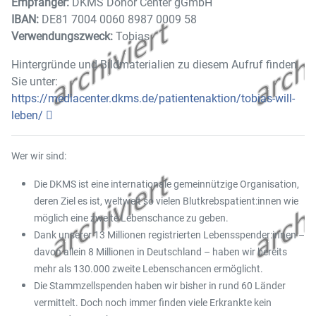
Empfänger:
DKMS Donor Center gGmbH
IBAN:
DE81 7004 0060 8987 0009 58
Verwendungszweck:
Tobias
Hintergründe und Bildmaterialien zu diesem Aufruf finden
Sie unter:
https://mediacenter.dkms.de/patientenaktion/tobias-will-
leben/
Wer wir sind:
Die DKMS ist eine internationale gemeinnützige Organisation,
deren Ziel es ist, weltweit so vielen Blutkrebspatient:innen wie
möglich eine zweite Lebenschance zu geben.
Dank unserer 13 Millionen registrierten Lebensspender:innen –
davon allein 8 Millionen in Deutschland – haben wir bereits
mehr als 130.000 zweite Lebenschancen ermöglicht.
Die Stammzellspenden haben wir bisher in rund 60 Länder
vermittelt. Doch noch immer finden viele Erkrankte kein