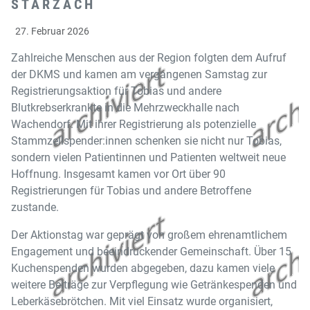
TARZACH
27. Februar 2026
Zahlreiche Menschen aus der Region folgten dem Aufruf
der DKMS und kamen am vergangenen Samstag zur
Registrierungsaktion für Tobias und andere
Blutkrebserkrankte in die Mehrzweckhalle nach
Wachendorf. Mit ihrer Registrierung als potenzielle
Stammzellspender:innen schenken sie nicht nur Tobias,
sondern vielen Patientinnen und Patienten weltweit neue
Hoffnung. Insgesamt kamen vor Ort über 90
Registrierungen für Tobias und andere Betroffene
zustande.
Der Aktionstag war geprägt von großem ehrenamtlichem
Engagement und beeindruckender Gemeinschaft. Über 15
Kuchenspenden wurden abgegeben, dazu kamen viele
weitere Beiträge zur Verpflegung wie Getränkespenden und
Leberkäsebrötchen. Mit viel Einsatz wurde organisiert,