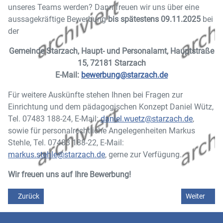
unseres Teams werden? Dann freuen wir uns über eine
aussagekräftige Bewerbung
bis spätestens 09.11.2025
bei
der
Gemeinde Starzach, Haupt- und Personalamt, Hauptstraße
15, 72181 Starzach
E-Mail:
bewerbung@starzach.de
Für weitere Auskünfte stehen Ihnen bei Fragen zur
Einrichtung und dem pädagogischen Konzept Daniel Wütz,
Tel. 07483 188-24, E-Mail:
daniel.wuetz@starzach.de
,
sowie für personalrechtliche Angelegenheiten Markus
Stehle, Tel. 07483 188-22, E-Mail:
markus.stehle@starzach.de
, gerne zur Verfügung.
Wir freuen uns auf Ihre Bewerbung!
Vorheriger Beitrag: Stellenangebot pädagogische Fachkraft (m/w/d) 
Nächster Be
Zurück
Weiter