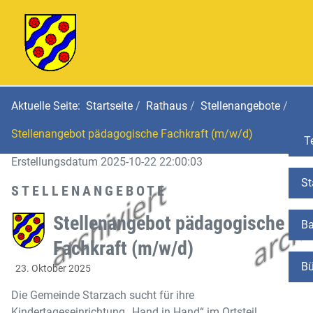
Aktuelle Seite:
Startseite
Rathaus
Stellenangebote
Stellenangebot pädagogische Fachkraft (m/w/d)
Te
Erstellungsdatum 2025-10-22 22:00:03
St
STELLENANGEBOTE
Stellenangebot pädagogische
Ba
Fachkraft (m/w/d)
Bü
23. Oktober 2025
Die Gemeinde Starzach sucht für ihre
Kindertageseinrichtung „Hand in Hand“ im Ortsteil