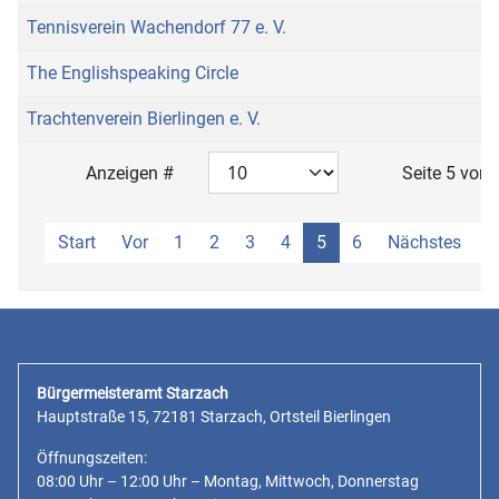
Tennisverein Wachendorf 77 e. V.
The Englishspeaking Circle
Trachtenverein Bierlingen e. V.
Anzeigen #
Seite 5 von 
Start
Vor
1
2
3
4
5
6
Nächstes
E
Bürgermeisteramt Starzach
Hauptstraße 15, 72181 Starzach, Ortsteil Bierlingen
Öffnungszeiten:
08:00 Uhr – 12:00 Uhr – Montag, Mittwoch, Donnerstag