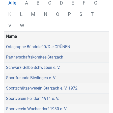
Alle
A
B
C
D
E
F
G
K
L
M
N
O
P
S
T
V
W
Name
Ortsgruppe Bündnis90/Die GRÜNEN
Partnerschaftskomitee Starzach
Schwarz-Gelbe-Schwaben e. V.
Sportfreunde Bierlingen e. V.
Sportschützenverein Starzach e. V. 1972
Sportverein Felldorf 1911 e. V.
Sportverein Wachendorf 1930 e. V.