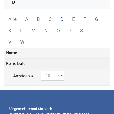
D
Alle
A
B
C
D
E
F
G
K
L
M
N
O
P
S
T
V
W
Name
Keine Daten
Anzeigen #
Bürgermeisteramt Starzach