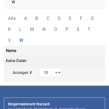
W
Alle
A
B
C
D
E
F
G
K
L
M
N
O
P
S
T
V
W
Name
Keine Daten
Anzeigen #
Bürgermeisteramt Starzach