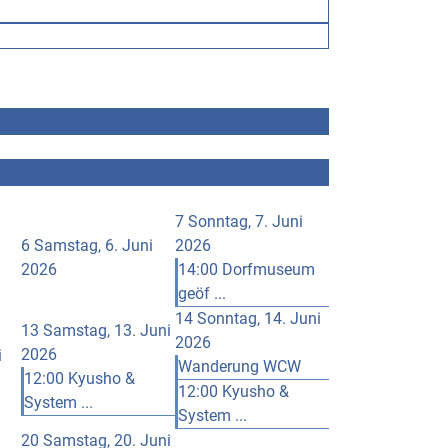
7
Sonntag, 7. Juni
6
Samstag, 6. Juni
2026
2026
14:00 Dorfmuseum
geöf ...
14
Sonntag, 14. Juni
13
Samstag, 13. Juni
2026
2026
i
Wanderung WCW
12:00 Kyusho &
12:00 Kyusho &
System ...
System ...
20
Samstag, 20. Juni