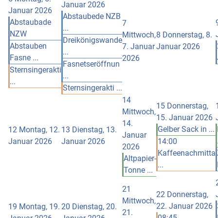
Januar 2026
Januar 2026
Abstaubede NZB
Abstaubade
7
...
NZW
Mittwoch,
8
Donnerstag, 8.
Dreikönigswande
Abstauben
7. Januar
Januar 2026
...
Fasne ...
2026
Fasnetseröffnun
Sternsingerakti
...
...
Sternsingerakti ...
14
15
Donnerstag,
Mittwoch,
15. Januar 2026
14.
Gelber Sack in ...
12
Montag, 12.
13
Dienstag, 13.
Januar
Januar 2026
Januar 2026
14:00
2026
Kaffeenachmitta
Altpapier-
...
Tonne ...
21
22
Donnerstag,
Mittwoch,
22. Januar 2026
19
Montag, 19.
20
Dienstag, 20.
21.
08:45