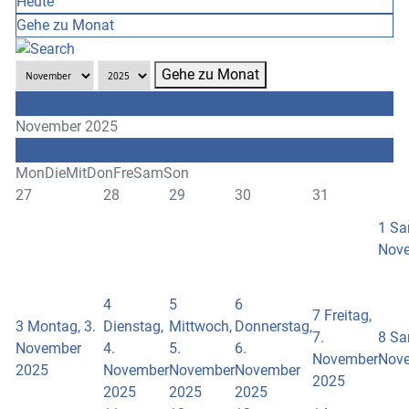
Heute
Gehe zu Monat
Gehe zu Monat
Oktober
November 2025
Dezember
Mon
Die
Mit
Don
Fre
Sam
Son
27
28
29
30
31
1
Sa
Nov
4
5
6
7
Freitag,
3
Montag, 3.
Dienstag,
Mittwoch,
Donnerstag,
7.
8
Sa
November
4.
5.
6.
November
Nov
2025
November
November
November
2025
2025
2025
2025