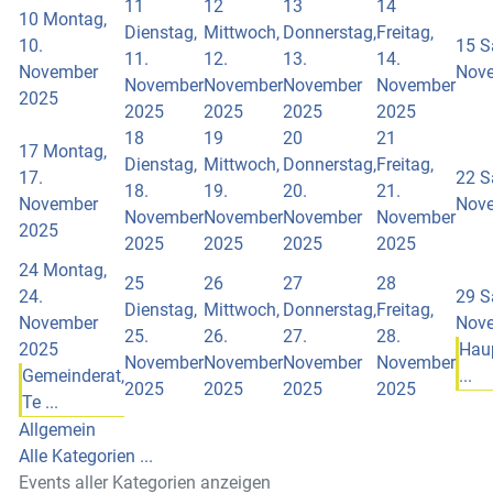
11
12
13
14
10
Montag,
Dienstag,
Mittwoch,
Donnerstag,
Freitag,
10.
15
S
11.
12.
13.
14.
November
Nov
November
November
November
November
2025
2025
2025
2025
2025
18
19
20
21
17
Montag,
Dienstag,
Mittwoch,
Donnerstag,
Freitag,
17.
22
S
18.
19.
20.
21.
November
Nov
November
November
November
November
2025
2025
2025
2025
2025
24
Montag,
25
26
27
28
24.
29
S
Dienstag,
Mittwoch,
Donnerstag,
Freitag,
November
Nov
25.
26.
27.
28.
2025
Hau
November
November
November
November
Gemeinderat,
...
2025
2025
2025
2025
Te ...
Allgemein
Alle Kategorien ...
Events aller Kategorien anzeigen