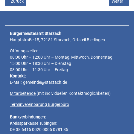
Vorheriger Beitrag: Update Telefonanlage am Donnerstag, 28.08.20
Nächster Be
Zurück
Weiter
Bürgermeisteramt Starzach
Hauptstraße 15, 72181 Starzach, Ortsteil Bierlingen
Öffnungszeiten:
08:00 Uhr – 12:00 Uhr – Montag, Mittwoch, Donnerstag
15:00 Uhr – 18:30 Uhr – Dienstag
08:00 Uhr – 11:30 Uhr – Freitag
Kontakt:
E-Mail:
gemeinde@starzach.de
Mitarbeitende
(mit individuellen Kontaktmöglichkeiten)
Terminvereinbarung Bürgerbüro
Bankverbindungen:
Kreissparkasse Tübingen:
DE 38 6415 0020 0005 0781 85