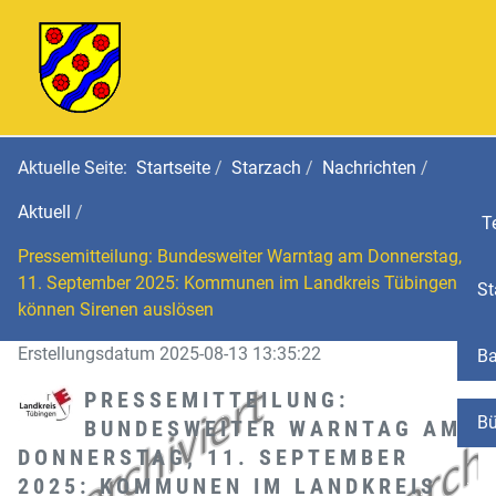
Aktuelle Seite:
Startseite
Starzach
Nachrichten
Aktuell
Te
Pressemitteilung: Bundesweiter Warntag am Donnerstag,
11. September 2025: Kommunen im Landkreis Tübingen
St
können Sirenen auslösen
Erstellungsdatum 2025-08-13 13:35:22
Ba
PRESSEMITTEILUNG:
Bü
BUNDESWEITER WARNTAG AM
DONNERSTAG, 11. SEPTEMBER
2025: KOMMUNEN IM LANDKREIS