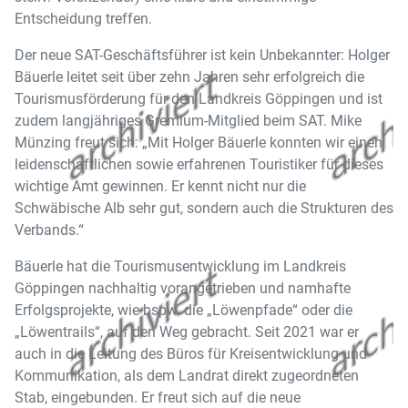
Entscheidung treffen.
Der neue SAT-Geschäftsführer ist kein Unbekannter: Holger
Bäuerle leitet seit über zehn Jahren sehr erfolgreich die
Tourismusförderung für den Landkreis Göppingen und ist
zudem langjähriges Gremium-Mitglied beim SAT. Mike
Münzing freut sich: „Mit Holger Bäuerle konnten wir einen
leidenschaftlichen sowie erfahrenen Touristiker für dieses
wichtige Amt gewinnen. Er kennt nicht nur die
Schwäbische Alb sehr gut, sondern auch die Strukturen des
Verbands.“
Bäuerle hat die Tourismusentwicklung im Landkreis
Göppingen nachhaltig vorangetrieben und namhafte
Erfolgsprojekte, wie bspw. die „Löwenpfade“ oder die
„Löwentrails“, auf den Weg gebracht. Seit 2021 war er
auch in die Leitung des Büros für Kreisentwicklung und
Kommunikation, als dem Landrat direkt zugeordneten
Stab, eingebunden. Er freut sich auf die neue