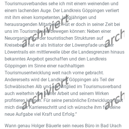
Tourismusverbandes sehe ich mit einem weinenden und
einem lachenden Auge. Der Landkreis Göppingen verliert
mit ihm einen kompetenten, langjährigen und
herausragenden Mitarbeiter. Hat er doch in seiner Zeit bei
uns im Tourismus viel bewegen können: Neben einer
Neuorganisation der touristischen Strukturen auf
Kreisebene hat er als Initiator der Löwenpfade und der
Löwentrails ein mittlerweile über die Landesgrenzen hinaus
bekanntes Angebot geschaffen und den Landkreis
Göppingen im Sinne einer nachhaltigen
Tourismusentwicklung weit nach vorne gebracht.
Andererseits wird der Landkreis Göppingen als Teil der
Schwäbischen Alb und als Mitglied im Tourismusverband
auch weiterhin von seiner Arbeit und seinem Wirken
profitieren können. Für seine persönliche Entwicklung freut
mich dieser Karriereschritt und ich wünsche ihm für seine
neue Aufgabe viel Kraft und Erfolg.“
Wann genau Holger Bäuerle sein neues Büro in Bad Urach