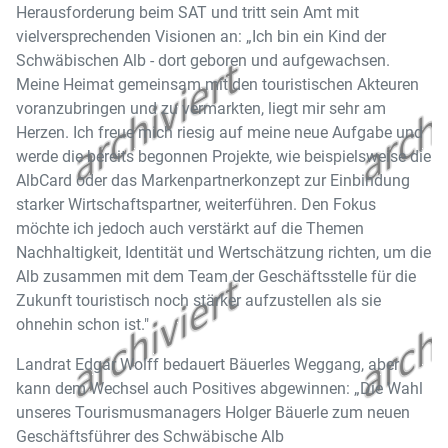
Herausforderung beim SAT und tritt sein Amt mit
vielversprechenden Visionen an: „Ich bin ein Kind der
Schwäbischen Alb - dort geboren und aufgewachsen.
Meine Heimat gemeinsam mit den touristischen Akteuren
voranzubringen und zu vermarkten, liegt mir sehr am
Herzen. Ich freue mich riesig auf meine neue Aufgabe und
werde die bereits begonnen Projekte, wie beispielsweise die
AlbCard oder das Markenpartnerkonzept zur Einbindung
starker Wirtschaftspartner, weiterführen. Den Fokus
möchte ich jedoch auch verstärkt auf die Themen
Nachhaltigkeit, Identität und Wertschätzung richten, um die
Alb zusammen mit dem Team der Geschäftsstelle für die
Zukunft touristisch noch stärker aufzustellen als sie
ohnehin schon ist."
Landrat Edgar Wolff bedauert Bäuerles Weggang, aber
kann dem Wechsel auch Positives abgewinnen: „Die Wahl
unseres Tourismusmanagers Holger Bäuerle zum neuen
Geschäftsführer des Schwäbische Alb