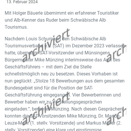
13. Februar 2024
Mit Holger Bäuerle übernimmt ein erfahrener Touristiker
und Alb-Kenner das Ruder beim Schwäbische Alb
Tourismus.
Nachdem Louis Schumann den Schwäbische Alb
Tourismusverband e.V. (SAT) im Dezember 2023 verlassen
hatte, übernahm SAT-Vorsitzender und Münsingens
Bürgermeister Mike Münzing interimsweise das Amt des
Geschäftsführers – mit dem Ziel die Stelle
schnellstmöglich neu zu besetzen. Dieses Vorhaben ist
nun geglückt: „Stolze 18 Bewerbungen aus dem gesamten
Bundesgebiet sind für die Position der SAT-
Geschäftsführung eingegangen. Vier Bewerberinnen und
Bewerber haben wir zu Vorstellungsgesprächen
eingeladen.“, berichtet Münzing. Nach diesen Gesprächen
konnten die SAT-Vorsitzenden Mike Münzing, Dr. Marion
Leuze-Mohr (1. stellv. Vorsitzende) und Markus Möller (2.
stellv. Vorsitzender) eine klare und einstimmige