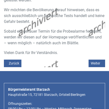
getestet werden.
Wir möchten die Bevölkerung darauf hinweisen, dass es
sich ausschließlich um technische Tests handelt und keine
Gefahr besteht.
Sobald ein genauer Termin für die Probealarme feststeht,
werden wir diesen auf der Homepage veröffentlichen und
– wenn möglich – natürlich auch im Blättle.
Vielen Dank für Ihr Verständnis.
Vorheriger Beitrag: Gemeinderat tagt
Nächster Be
Zurück
Weiter
Bürgermeisteramt Starzach
Hauptstraße 15, 72181 Starzach, Ortsteil Bierlingen
Öffnungszeiten:
08:00 Uhr – 12:00 Uhr – Montag, Mittwoch, Donnerstag