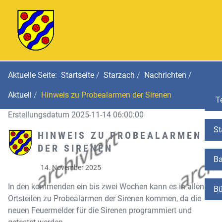
Aktuelle Seite:
Startseite
Starzach
Nachrichten
Aktuell
Hinweis zu Probealarmen der Sirenen
Te
Erstellungsdatum 2025-11-14 06:00:00
St
HINWEIS ZU PROBEALARMEN
DER SIRENEN
Ba
14. November 2025
In den kommenden ein bis zwei Wochen kann es in allen
Bü
Ortsteilen zu Probealarmen der Sirenen kommen, da die
neuen
Feuermelder für die Sirenen programmiert und