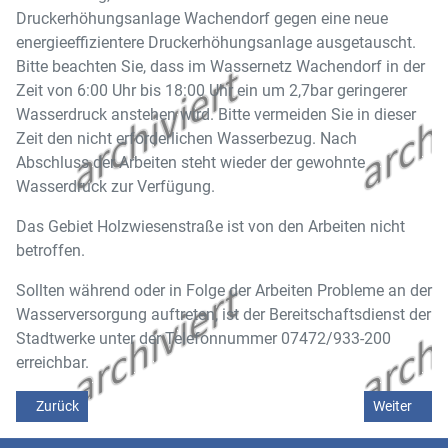
Druckerhöhungsanlage Wachendorf gegen eine neue
energieeffizientere Druckerhöhungsanlage ausgetauscht.
Bitte beachten Sie, dass im Wassernetz Wachendorf in der
Zeit von 6:00 Uhr bis 18:00 Uhr ein um 2,7bar geringerer
Wasserdruck anstehen wird. Bitte vermeiden Sie in dieser
Zeit den nicht erforderlichen Wasserbezug. Nach
Abschluss der Arbeiten steht wieder der gewohnte
Wasserdruck zur Verfügung.
Das Gebiet Holzwiesenstraße ist von den Arbeiten nicht
betroffen.
Sollten während oder in Folge der Arbeiten Probleme an der
Wasserversorgung auftreten, ist der Bereitschaftsdienst der
Stadtwerke unter der Telefonnummer 07472/933-200
erreichbar.
Vorheriger Beitrag: Ausschreibung zum Entwicklungsprogramm Lä
Nächster Be
Zurück
Weiter