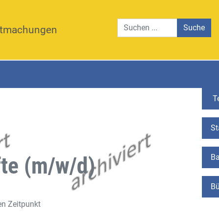
Suche
tmachungen
Te
St
te (m/w/d)
Ba
Bü
en Zeitpunkt