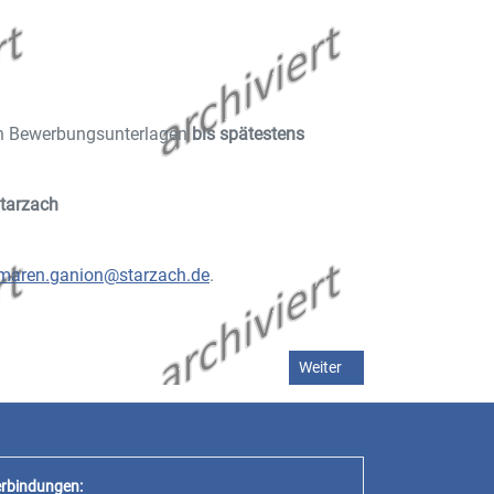
gen Bewerbungsunterlagen
bis spätestens
tarzach
maren.ganion@starzach.de
.
lverwaltung
Nächster Beitrag: Stellenan
Weiter
rbindungen: