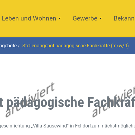
Leben und Wohnen
Gewerbe
Bekann
angebote
Stellenangebot pädagogische Fachkräfte (m/w/d)
t pädagogische Fachkräf
geseinrichtung „Villa Sausewind“ in Felldorfzum nächstmöglich