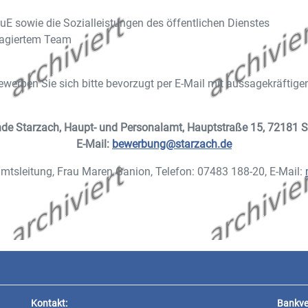
E sowie die Sozialleistungen des öffentlichen Dienstes
gagiertem Team
ewerben Sie sich bitte bevorzugt per E-Mail mit aussagekräfti
de Starzach, Haupt- und Personalamt, Hauptstraße 15, 72181 S
E-Mail:
bewerbung@starzach.de
amtsleitung, Frau Maren Ganion, Telefon: 07483 188-20, E-Mail:
/r zum/zur Verwaltungsfachangestellten (m/w/d) Fachrichtung Kommuna
Kontakt:
Bankve