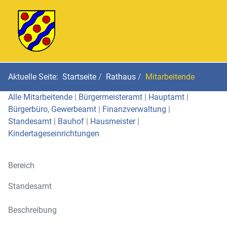
Aktuelle Seite:
Startseite
Rathaus
Mitarbeitende
Alle Mitarbeitende
|
Bürgermeisteramt
|
Hauptamt
|
Bürgerbüro, Gewerbeamt
|
Finanzverwaltung
|
Standesamt
|
Bauhof
|
Hausmeister
|
Kindertageseinrichtungen
Bereich
Standesamt
Beschreibung