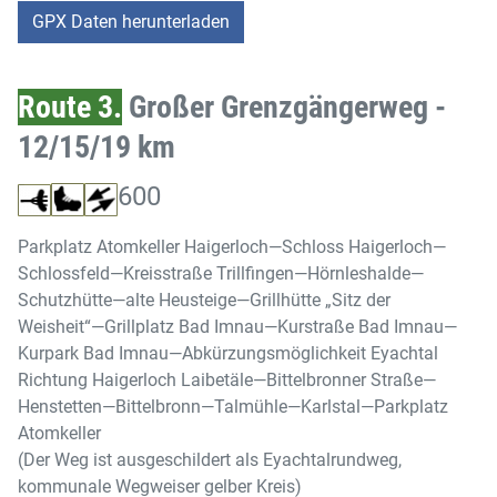
GPX Daten herunterladen
Route 3.
Großer Grenzgängerweg -
12/15/19 km
600
Parkplatz Atomkeller Haigerloch—Schloss Haigerloch—
Schlossfeld—Kreisstraße Trillfingen—Hörnleshalde—
Schutzhütte—alte Heusteige—Grillhütte „Sitz der
Weisheit“—Grillplatz Bad Imnau—Kurstraße Bad Imnau—
Kurpark Bad Imnau—Abkürzungsmöglichkeit Eyachtal
Richtung Haigerloch Laibetäle—Bittelbronner Straße—
Henstetten—Bittelbronn—Talmühle—Karlstal—Parkplatz
Atomkeller
(Der Weg ist ausgeschildert als Eyachtalrundweg,
kommunale Wegweiser gelber Kreis)