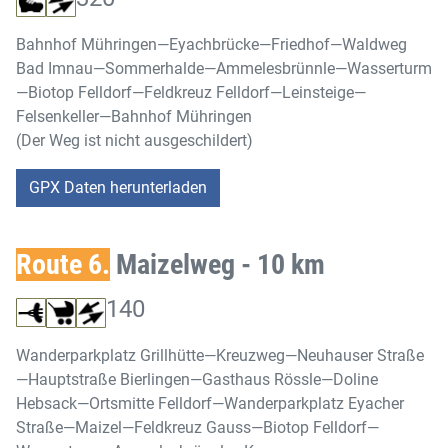
Bahnhof Mühringen—Eyachbrücke—Friedhof—Waldweg
Bad Imnau—Sommerhalde—Ammelesbrünnle—Wasserturm
—Biotop Felldorf—Feldkreuz Felldorf—Leinsteige—
Felsenkeller—Bahnhof Mühringen
(Der Weg ist nicht ausgeschildert)
GPX Daten herunterladen
Route 6.
Maizelweg - 10 km
140
Wanderparkplatz Grillhütte—Kreuzweg—Neuhauser Straße
—Hauptstraße Bierlingen—Gasthaus Rössle—Doline
Hebsack—Ortsmitte Felldorf—Wanderparkplatz Eyacher
Straße—Maizel—Feldkreuz Gauss—Biotop Felldorf—