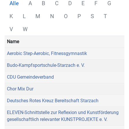
Alle
A
B
C
D
E
F
G
K
L
M
N
O
P
S
T
V
W
Name
Aerobic Step-Aerobic, Fitnessgymnastik
Budo-Kampfsportschule-Starzach e. V.
CDU Gemeindeverband
Chor Mix Dur
Deutsches Rotes Kreuz Bereitschaft Starzach
ELEVEN-Schnittstelle zur Reflexion und Kunstförderung
gesellschaftlich relevanter KUNSTPROJEKTE e. V.