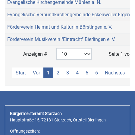
Evangelische Kirchengemeinde Mühlen a. N.
Evangelische Verbundkirchengemeinde Eckenweiler-Ergenzi
Förderverein Heimat und Kultur in Börstingen e. V.
Förderverein Musikverein "Eintracht" Bierlingen e. V.
Anzeigen #
Seite 1 von 
Start
Vor
1
2
3
4
5
6
Nächstes
E
Bürgermeisteramt Starzach
Hauptstraße 15, 72181 Starzach, Ortsteil Bierlingen
Öffnungszeiten: