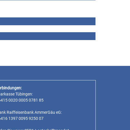
rbindungen:
parkasse Tübingen:
6415 0020 0005 0781 85
ank Raiffeisenbank AmmerGäu eG:
6416 1397 0095 9250 07