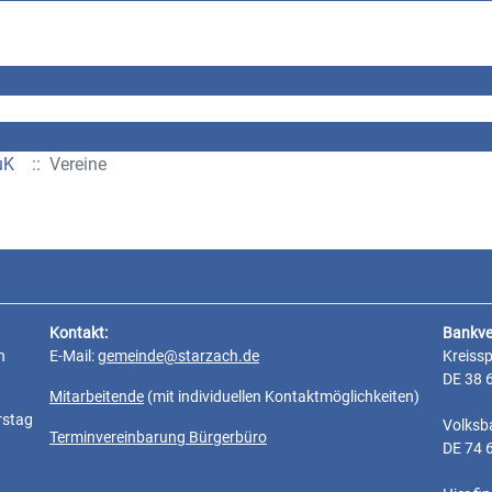
uK
:: Vereine
Kontakt:
Bankve
n
E-Mail:
gemeinde@starzach.de
Kreiss
DE 38 
Mitarbeitende
(mit individuellen Kontaktmöglichkeiten)
rstag
Volksb
Terminvereinbarung Bürgerbüro
DE 74 