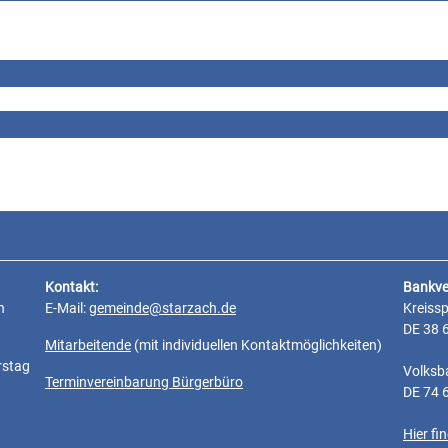
Kontakt:
Bankve
n
E-Mail:
gemeinde@starzach.de
Kreiss
DE 38 
Mitarbeitende
(mit individuellen Kontaktmöglichkeiten)
rstag
Volksb
Terminvereinbarung Bürgerbüro
DE 74 
Hier f