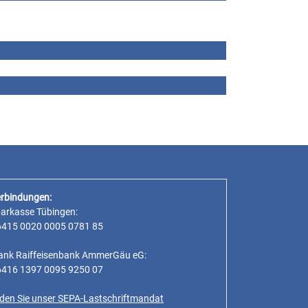
rbindungen:
parkasse Tübingen:
6415 0020 0005 0781 85
ank Raiffeisenbank AmmerGäu eG:
6416 1397 0095 9250 07
inden Sie unser SEPA-Lastschriftmandat