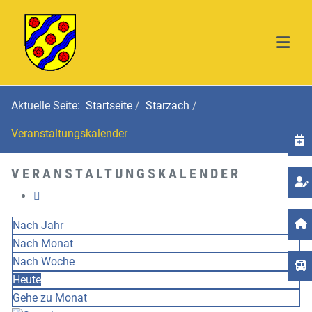
Aktuelle Seite:
Startseite
Starzach
Veranstaltungskalender
T
VERANSTALTUNGSKALENDER
Nach Jahr
Nach Monat
Nach Woche
Heute
Gehe zu Monat