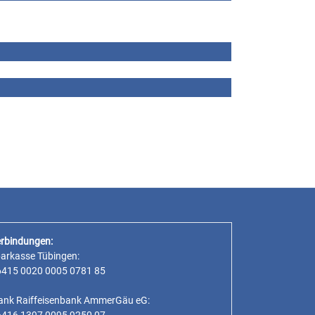
rbindungen:
parkasse Tübingen:
6415 0020 0005 0781 85
ank Raiffeisenbank AmmerGäu eG:
6416 1397 0095 9250 07