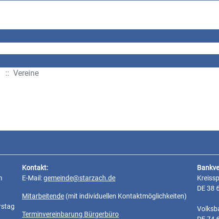
:: Vereine
Kontakt:
Bankve
n
E-Mail:
gemeinde@starzach.de
Kreiss
DE 38 
Mitarbeitende
(mit individuellen Kontaktmöglichkeiten)
rstag
Volksb
Terminvereinbarung Bürgerbüro
DE 74 