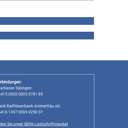
rbindungen:
parkasse Tübingen:
6415 0020 0005 0781 85
ank Raiffeisenbank AmmerGäu eG:
6416 1397 0095 9250 07
inden Sie unser SEPA-Lastschriftmandat