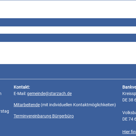
Kontakt:
Bankve
n
E-Mail:
gemeinde@starzach.de
Kreiss
DE 38 
Mitarbeitende
(mit individuellen Kontaktmöglichkeiten)
rstag
Volksb
Terminvereinbarung Bürgerbüro
DE 74 
Hier f