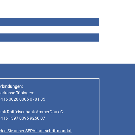
rbindungen:
parkasse Tübingen:
6415 0020 0005 0781 85
ank Raiffeisenbank AmmerGäu eG:
6416 1397 0095 9250 07
inden Sie unser SEPA-Lastschriftmandat