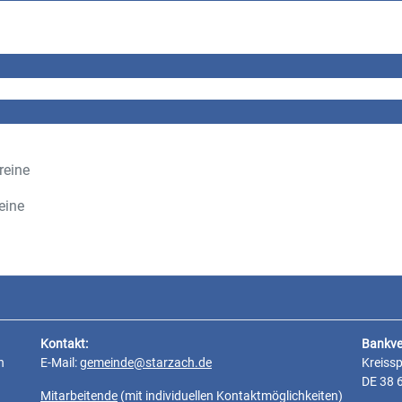
reine
eine
Kontakt:
Bankve
n
E-Mail:
gemeinde@starzach.de
Kreiss
DE 38 
Mitarbeitende
(mit individuellen Kontaktmöglichkeiten)