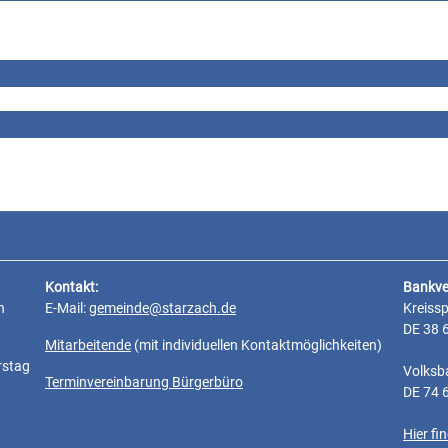
Kontakt:
Bankve
n
E-Mail:
gemeinde@starzach.de
Kreiss
DE 38 
Mitarbeitende
(mit individuellen Kontaktmöglichkeiten)
rstag
Volksb
Terminvereinbarung Bürgerbüro
DE 74 
Hier f