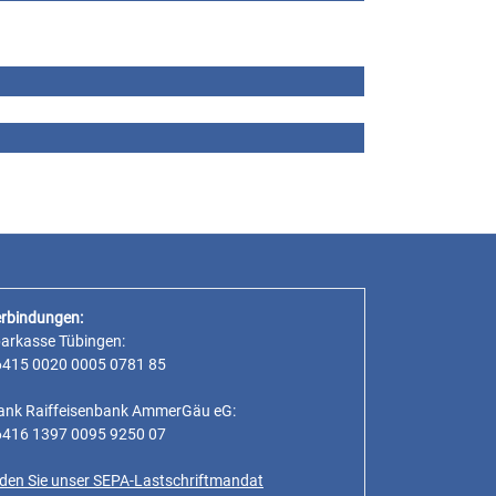
rbindungen:
parkasse Tübingen:
6415 0020 0005 0781 85
ank Raiffeisenbank AmmerGäu eG:
6416 1397 0095 9250 07
inden Sie unser SEPA-Lastschriftmandat