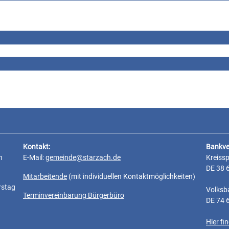
Kontakt:
Bankve
n
E-Mail:
gemeinde@starzach.de
Kreiss
DE 38 
Mitarbeitende
(mit individuellen Kontaktmöglichkeiten)
rstag
Volksb
Terminvereinbarung Bürgerbüro
DE 74 
Hier f