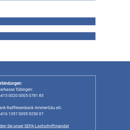
rbindungen:
parkasse Tübingen:
6415 0020 0005 0781 85
ank Raiffeisenbank AmmerGäu eG:
6416 1397 0095 9250 07
inden Sie unser SEPA-Lastschriftmandat