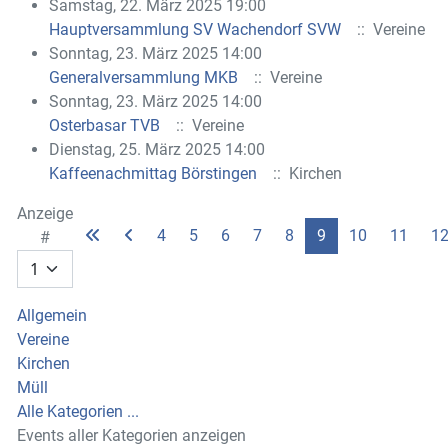
Samstag, 22. März 2025 19:00
Hauptversammlung SV Wachendorf SVW
:: Vereine
Sonntag, 23. März 2025 14:00
Generalversammlung MKB
:: Vereine
Sonntag, 23. März 2025 14:00
Osterbasar TVB
:: Vereine
Dienstag, 25. März 2025 14:00
Kaffeenachmittag Börstingen
:: Kirchen
Limite der Paginierungsliste
Anzeige
4
5
6
7
8
9
10
11
1
#
Allgemein
Vereine
Kirchen
Müll
Alle Kategorien ...
Events aller Kategorien anzeigen