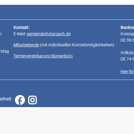
Kontakt:
Bankve
n
E-Mail:
gemeinde@starzach.de
Kreiss
DE 38 
Mitarbeitende
(mit individuellen Kontaktmöglichkeiten)
rstag
Volksb
Terminvereinbarung Bürgerbüro
DE 74 
Hier f
eiheit