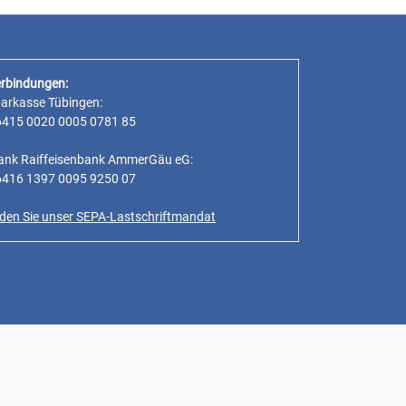
rbindungen:
parkasse Tübingen:
6415 0020 0005 0781 85
ank Raiffeisenbank AmmerGäu eG:
6416 1397 0095 9250 07
inden Sie unser SEPA-Lastschriftmandat