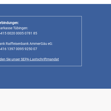
rbindungen:
parkasse Tübingen:
6415 0020 0005 0781 85
ank Raiffeisenbank AmmerGäu eG:
6416 1397 0095 9250 07
inden Sie unser SEPA-Lastschriftmandat