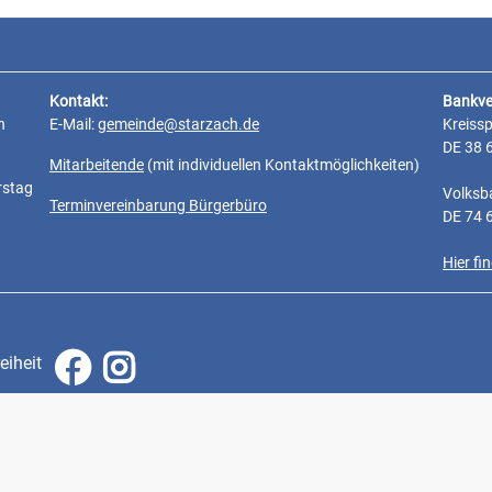
Kontakt:
Bankve
n
E-Mail:
gemeinde@starzach.de
Kreiss
DE 38 
Mitarbeitende
(mit individuellen Kontaktmöglichkeiten)
rstag
Volksb
Terminvereinbarung Bürgerbüro
DE 74 
Hier f
eiheit