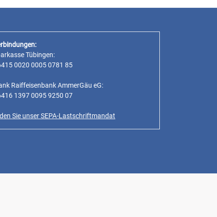
rbindungen:
parkasse Tübingen:
6415 0020 0005 0781 85
ank Raiffeisenbank AmmerGäu eG:
6416 1397 0095 9250 07
inden Sie unser SEPA-Lastschriftmandat