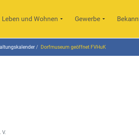
Leben und Wohnen
Gewerbe
Bekann
altungskalender
Dorfmuseum geöffnet FVHuK
 V.