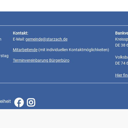
Kontakt:
Bankve
n
E-Mail:
gemeinde@starzach.de
Kreiss
DE 38 
Mitarbeitende
(mit individuellen Kontaktmöglichkeiten)
rstag
Volksb
Terminvereinbarung Bürgerbüro
DE 74 
Hier f
eiheit