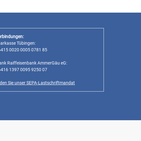
rbindungen:
parkasse Tübingen:
6415 0020 0005 0781 85
ank Raiffeisenbank AmmerGäu eG:
6416 1397 0095 9250 07
inden Sie unser SEPA-Lastschriftmandat