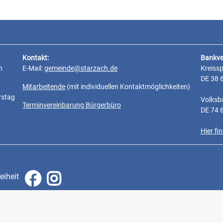
Kontakt:
Bankve
n
E-Mail:
gemeinde@starzach.de
Kreiss
DE 38 
Mitarbeitende
(mit individuellen Kontaktmöglichkeiten)
rstag
Volksb
Terminvereinbarung Bürgerbüro
DE 74 
Hier f
eiheit