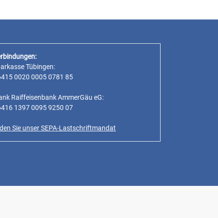
rbindungen:
parkasse Tübingen:
6415 0020 0005 0781 85
ank Raiffeisenbank AmmerGäu eG:
6416 1397 0095 9250 07
inden Sie unser SEPA-Lastschriftmandat