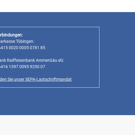
rbindungen:
parkasse Tübingen:
6415 0020 0005 0781 85
ank Raiffeisenbank AmmerGäu eG:
6416 1397 0095 9250 07
inden Sie unser SEPA-Lastschriftmandat