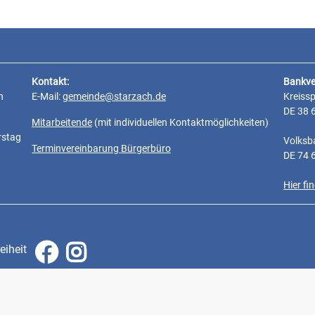
Kontakt:
Bankve
n
E-Mail:
gemeinde@starzach.de
Kreiss
DE 38 
Mitarbeitende
(mit individuellen Kontaktmöglichkeiten)
rstag
Volksb
Terminvereinbarung Bürgerbüro
DE 74 
Hier f
eiheit