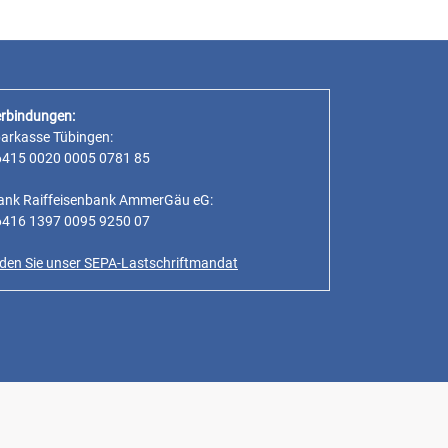
rbindungen:
parkasse Tübingen:
6415 0020 0005 0781 85
ank Raiffeisenbank AmmerGäu eG:
6416 1397 0095 9250 07
inden Sie unser SEPA-Lastschriftmandat