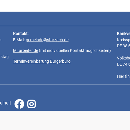
Kontakt:
Bankve
n
E-Mail:
gemeinde@starzach.de
Kreiss
DE 38 
Mitarbeitende
(mit individuellen Kontaktmöglichkeiten)
rstag
Volksb
Terminvereinbarung Bürgerbüro
DE 74 
Hier f
eiheit