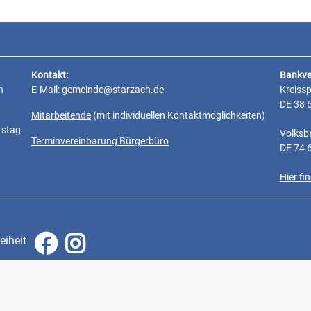
Kontakt:
Bankve
n
E-Mail:
gemeinde@starzach.de
Kreiss
DE 38 
Mitarbeitende
(mit individuellen Kontaktmöglichkeiten)
rstag
Volksb
Terminvereinbarung Bürgerbüro
DE 74 
Hier f
eiheit