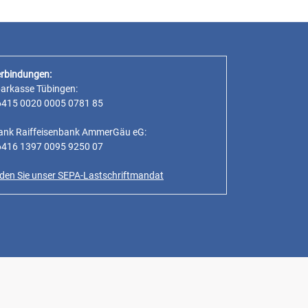
rbindungen:
parkasse Tübingen:
6415 0020 0005 0781 85
ank Raiffeisenbank AmmerGäu eG:
6416 1397 0095 9250 07
inden Sie unser SEPA-Lastschriftmandat