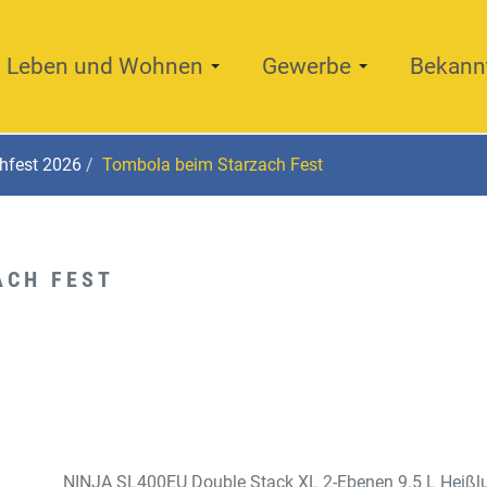
Leben und Wohnen
Gewerbe
Bekann
hfest 2026
Tombola beim Starzach Fest
ACH FEST
NINJA SL400EU Double Stack XL 2-Ebenen 9.5 L Heißluf