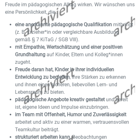
Freude im pädagogischen Alltag wirken. Wir wünschen uns
eine Persönlichkeit, die…
eine anerkannte pädagogische Qualifikation
mitbringt
(z. B. Erzieher*in
oder vergleichbare Ausbildung
gemäß § 7 KiTaG / SGB VIII).
mit Empathie, Wertschätzung und einer positiven
Grundhaltung
auf Kinder, Eltern und Kolleg*innen
zugeht.
Freude daran hat, Kinder in ihrer individuellen
Entwicklung zu begleiten
, ihre Stärken zu erkennen
und ihnen einen sicheren, liebevollen Lern- und
Lebensraum zu bieten.
pädagogische Angebote kreativ gestaltet
und bereit
ist, eigene Ideen und Impulse einzubringen.
im Team mit Offenheit, Humor und Zuverlässigkeit
arbeitet und aktiv zu einer warmen, vertrauensvollen
Teamkultur beiträgt.
strukturiert arbeiten kann
, Beobachtungen