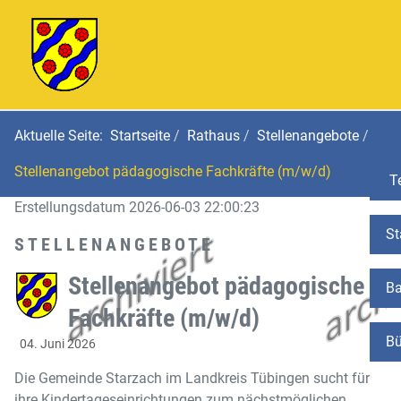
Aktuelle Seite:
Startseite
Rathaus
Stellenangebote
Stellenangebot pädagogische Fachkräfte (m/w/d)
Te
Erstellungsdatum 2026-06-03 22:00:23
St
STELLENANGEBOTE
Stellenangebot pädagogische
Ba
Fachkräfte (m/w/d)
Bü
04. Juni 2026
Die Gemeinde Starzach im Landkreis Tübingen sucht für
ihre Kindertageseinrichtungen zum nächstmöglichen