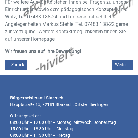
Für weitere Auskünfte stehen Ihnen bei Fragen zu unseren
Einrichtungen sowie dem pädagogischen Konzept Daniel
Wütz, Tel. 07483 188-24 und für personalrechtliche
Angelegenheiten Markus Stehle, Tel. 07483 188-22 gerne
zur Verfügung. Weitere Kontaktmöglichkeiten finden Sie
auf unserer Homepage.
Wir freuen uns auf Ihre Bewerbung!
Vorheriger Beitrag: Stellenangebot Verwaltungsfachangestellte/n (
Nächster Be
Zurück
Weiter
Bürgermeisteramt Starzach
Hauptstraße 15, 72181 Starzach, Ortsteil Bierlingen
Öffnungszeiten:
08:00 Uhr – 12:00 Uhr – Montag, Mittwoch, Donnerstag
15:00 Uhr – 18:30 Uhr – Dienstag
08:00 Uhr – 11:30 Uhr – Freitag