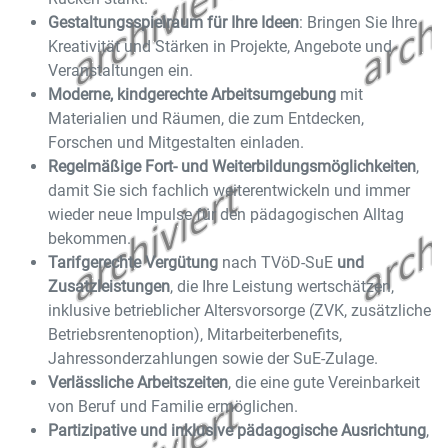
Gestaltungsspielraum für Ihre Ideen
: Bringen Sie Ihre
Kreativität und Stärken in Projekte, Angebote und
Veranstaltungen ein.
Moderne, kindgerechte Arbeitsumgebung
mit
Materialien und Räumen, die zum Entdecken,
Forschen und Mitgestalten einladen.
Regelmäßige Fort- und Weiterbildungsmöglichkeiten
,
damit Sie sich fachlich weiterentwickeln und immer
wieder neue Impulse für den pädagogischen Alltag
bekommen.
Tarifgerechte Vergütung
nach TVöD-SuE
und
Zusatzleistungen
, die Ihre Leistung wertschätzen,
inklusive betrieblicher Altersvorsorge (ZVK, zusätzliche
Betriebsrentenoption), Mitarbeiterbenefits,
Jahressonderzahlungen sowie der SuE-Zulage.
Verlässliche Arbeitszeiten
, die eine gute Vereinbarkeit
von Beruf und Familie ermöglichen.
Partizipative und inklusive pädagogische Ausrichtung
,