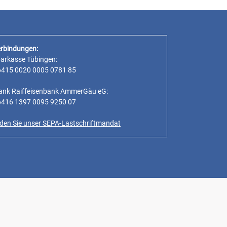
rbindungen:
parkasse Tübingen:
6415 0020 0005 0781 85
ank Raiffeisenbank AmmerGäu eG:
6416 1397 0095 9250 07
inden Sie unser SEPA-Lastschriftmandat