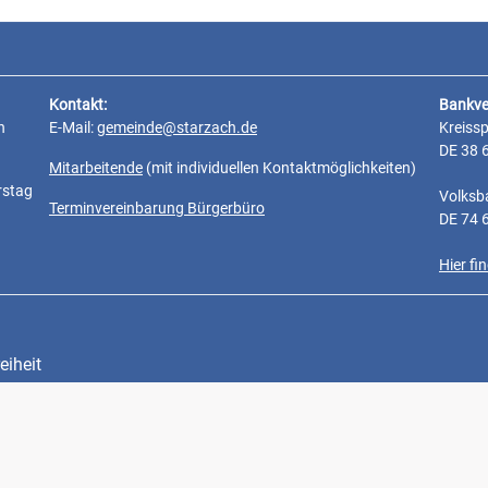
Kontakt:
Bankve
n
E-Mail:
gemeinde@starzach.de
Kreiss
DE 38 
Mitarbeitende
(mit individuellen Kontaktmöglichkeiten)
rstag
Volksb
Terminvereinbarung Bürgerbüro
DE 74 
Hier f
eiheit