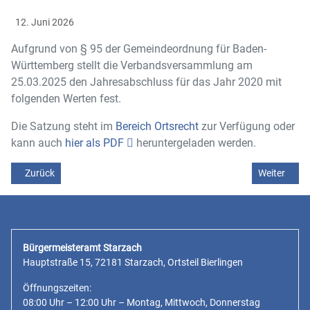
12. Juni 2026
Aufgrund von § 95 der Gemeindeordnung für Baden-
Württemberg stellt die Verbandsversammlung am
25.03.2025 den Jahresabschluss für das Jahr 2020 mit
folgenden Werten fest.
Die Satzung steht im
Bereich Ortsrecht
zur Verfügung oder
kann auch
hier als PDF
heruntergeladen werden.
Vorheriger Beitrag: Öffentliche Bekanntmachtung - Feststellung d
Nächster Be
Zurück
Weiter
Bürgermeisteramt Starzach
Hauptstraße 15, 72181 Starzach, Ortsteil Bierlingen
Öffnungszeiten:
08:00 Uhr – 12:00 Uhr – Montag, Mittwoch, Donnerstag