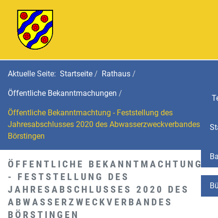
Aktuelle Seite:
Startseite
Rathaus
Öffentliche Bekanntmachungen
Te
Öffentliche Bekanntmachtung - Feststellung des
Jahresabschlusses 2020 des Abwasserzweckverbandes
St
Börstingen
Ba
ÖFFENTLICHE BEKANNTMACHTUNG
- FESTSTELLUNG DES
Bü
JAHRESABSCHLUSSES 2020 DES
ABWASSERZWECKVERBANDES
BÖRSTINGEN