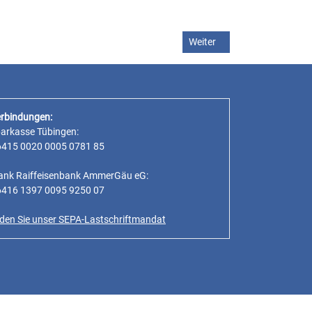
tzsatzung) vom 24.11.2025
Nächster Beitrag: Öffentli
Weiter
rbindungen:
parkasse Tübingen:
6415 0020 0005 0781 85
ank Raiffeisenbank AmmerGäu eG:
6416 1397 0095 9250 07
inden Sie unser SEPA-Lastschriftmandat