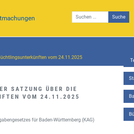
Suche
tmachungen
lüchtlingsunterkünften vom 24.11.2025
Te
St
ER SATZUNG ÜBER DIE
FTEN VOM 24.11.2025
Ba
Bü
gabengesetzes für Baden-Württemberg (KAG)