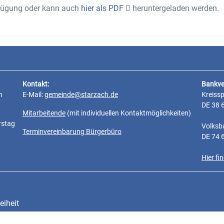
fügung oder kann auch
hier als PDF
heruntergeladen werden.
 Satzung über die Erhebung der Grundsteuer und Gewerbesteuer (Hebesa
Kontakt:
Bankve
n
E-Mail:
gemeinde@starzach.de
Kreiss
DE 38 
Mitarbeitende
(mit individuellen Kontaktmöglichkeiten)
rstag
Volksb
Terminvereinbarung Bürgerbüro
DE 74 
Hier f
eiheit