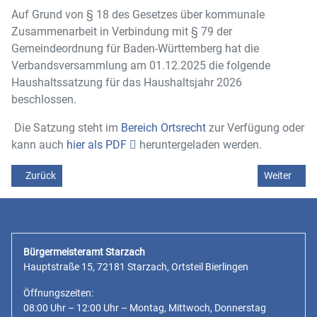
Auf Grund von § 18 des Gesetzes über kommunale
Zusammenarbeit in Verbindung mit § 79 der
Gemeindeordnung für Baden-Württemberg hat die
Verbandsversammlung am 01.12.2025 die folgende
Haushaltssatzung für das Haushaltsjahr 2026
beschlossen.
Die Satzung steht im
Bereich Ortsrecht
zur Verfügung oder
kann auch
hier als PDF
heruntergeladen werden.
Vorheriger Beitrag: Öffentliche Bekanntmachung - Beschluss zur Au
Nächster Be
Zurück
Weiter
Bürgermeisteramt Starzach
Hauptstraße 15, 72181 Starzach, Ortsteil Bierlingen
Öffnungszeiten:
08:00 Uhr – 12:00 Uhr – Montag, Mittwoch, Donnerstag