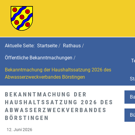
Aktuelle Seite:
Startseite
Rathaus
Öffentliche Bekanntmachungen
Te
Bekanntmachung der Haushaltssatzung 2026 des
Abwasserzweckverbandes Börstingen
St
BEKANNTMACHUNG DER
Ba
HAUSHALTSSATZUNG 2026 DES
ABWASSERZWECKVERBANDES
Bü
BÖRSTINGEN
12. Juni 2026